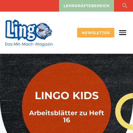
LEHRKRÄFTEBEREICH
NEWSLETTER
LINGO KIDS
Arbeitsblätter zu Heft
16