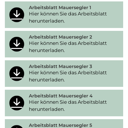
Arbeitsblatt Mauersegler 1
Hier können Sie das Arbeitsblatt
herunterladen.
Arbeitsblatt Mauersegler 2
Hier können Sie das Arbeitsblatt
herunterladen.
Arbeitsblatt Mauersegler 3
Hier können Sie das Arbeitsblatt
herunterladen.
Arbeitsblatt Mauersegler 4
Hier können Sie das Arbeitsblatt
herunterladen.
Arbeitsblatt Mauersegler 5