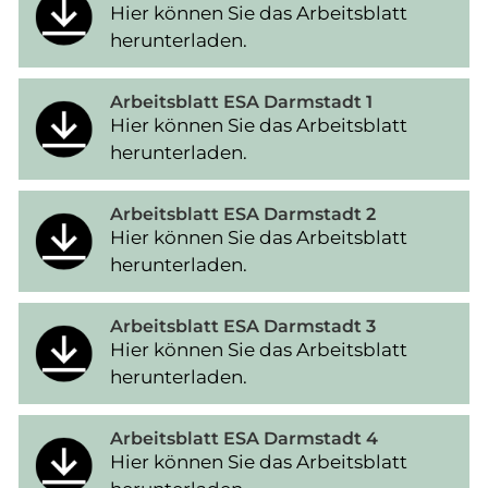
Hier können Sie das Arbeitsblatt
herunterladen.
Arbeitsblatt ESA Darmstadt 1
Hier können Sie das Arbeitsblatt
herunterladen.
Arbeitsblatt ESA Darmstadt 2
Hier können Sie das Arbeitsblatt
herunterladen.
Arbeitsblatt ESA Darmstadt 3
Hier können Sie das Arbeitsblatt
herunterladen.
Arbeitsblatt ESA Darmstadt 4
Hier können Sie das Arbeitsblatt