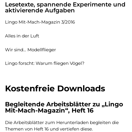
Lesetexte, spannende Experimente und
aktivierende Aufgaben
Lingo Mit-Mach-Magazin 3/2016
Alles in der Luft
Wir sind… Modellflieger
Lingo forscht: Warum fliegen Vögel?
Kostenfreie Downloads
Begleitende Arbeitsblätter zu „Lingo
Mit-Mach-Magazin“, Heft 16
Die Arbeitsblätter zum Herunterladen begleiten die
Themen von Heft 16 und vertiefen diese.