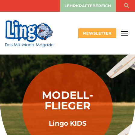
LEHRKRÄFTEBEREICH
NEWSLETTER
MODELL-
FLIEGER
Lingo KIDS