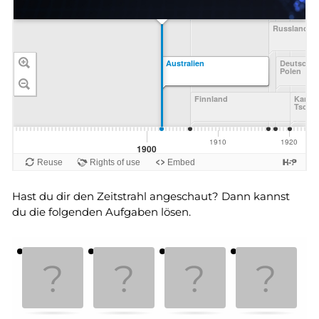
Hast du dir den Zeitstrahl angeschaut? Dann kannst
du die folgenden Aufgaben lösen.
Memory
.
.
-
Finde
die
Kartenpaare!